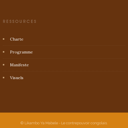
RESSOURCES
Charte
Programme
Manifeste
Visuels
© Likambo Ya Mabele - Le contrepouvoir congolais.