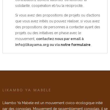
solidarité, coopération et/ou la réciprocité.
Si vous avez des propositions de projets ou d’actions
que vous avez initiés ou pouvez réaliser, si vous avez
des propositions de personnes à contacter ayant des
projets ou des initiatives en phase avec le
mouvement,
contactez nous par email à
info@likayama.org ou via
notre formulaire
.
LIKAMBO YA MABELE
Likambo Ya Mabele est un mouvement civico-écologique initié
par des congolais. Mouvement de rassemblement congolais, il se